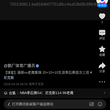
70013080.1-ba9164b07751d8cc4ea53b08c89fc933
关注
1
评论
收藏
@
鹅厂体育广播员
分享
【球星】唐斯vs老鹰集锦 20+10+10生涯季后赛首次三双
 #
尼克斯
2026-04-26 08:54
发布于
北京
NBA季后赛G4：尼克斯114-98老鹰
合集
打开
腾讯新闻客户端说两句