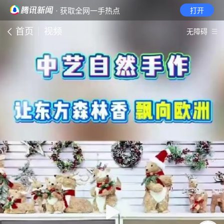
· 获取全网一手热点
打开
首页
视频
无障碍