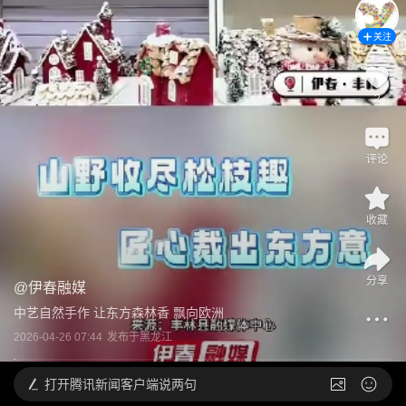
关注
2
评论
收藏
分享
@
伊春融媒
中艺自然手作 让东方森林香 飘向欧洲
2026-04-26 07:44
发布于
黑龙江
打开
腾讯新闻客户端说两句