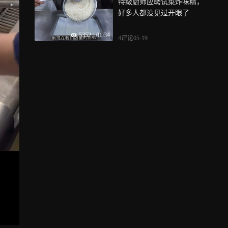
特级厨师应聘试菜炸味精，
好多人都没见过开眼了
5352
|
01:34
4评论
05-19