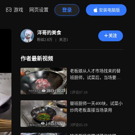
游戏
网页设置
登录
安装电脑版
内容更精彩
洋哥的美食
关注
粉丝
2.8万
|
关注
1
作者最新视频
老板娘从人才市场找来的替
班厨师，试菜后，当场要求
工资500一天
2815
|
02:25
1评论
07-19
替班厨师一天400块，试菜小
炒肉老板直接当场录用
1.0万
|
02:59
3评论
05-19