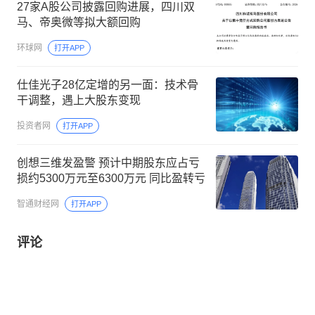
27家A股公司披露回购进展，四川双
马、帝奥微等拟大额回购
环球网
打开APP
仕佳光子28亿定增的另一面：技术骨
干调整，遇上大股东变现
投资者网
打开APP
创想三维发盈警 预计中期股东应占亏
损约5300万元至6300万元 同比盈转亏
智通财经网
打开APP
评论