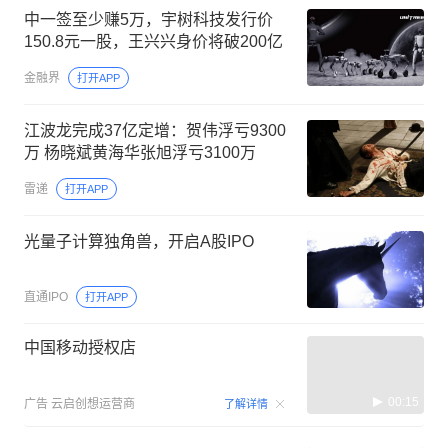
中一签至少赚5万，宇树科技发行价
150.8元一股，王兴兴身价将破200亿
金融界
打开APP
江波龙完成37亿定增：贺伟浮亏9300
万 杨晓斌黄海华张旭浮亏3100万
雷递
打开APP
光量子计算独角兽，开启A股IPO
直通IPO
打开APP
中国移动授权店
00:15
广告
云启创想运营商
了解详情