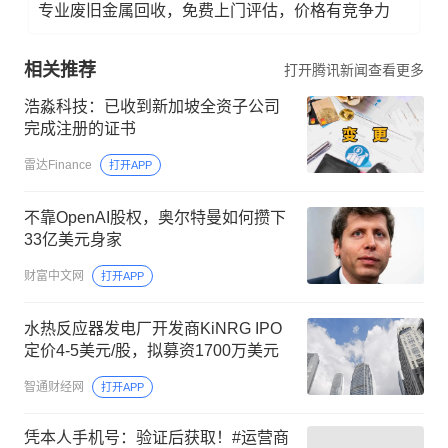
专业废旧金属回收，免费上门评估，价格有竞争力
相关推荐
打开腾讯新闻查看更多
浩淼科技：已收到新加坡全资子公司
完成注册的证书
雷达Finance
打开APP
不靠OpenAI股权，奥尔特曼如何攒下
33亿美元身家
财富中文网
打开APP
水热反应器发电厂开发商KiNRG IPO
定价4-5美元/股，拟募资1700万美元
智通财经网
打开APP
凭本人手机号：验证后获取！#运营商