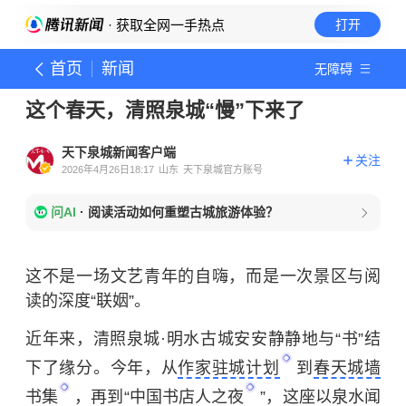
· 获取全网一手热点
打开
首页
新闻
无障碍
这个春天，清照泉城“慢”下来了
天下泉城新闻客户端
关注
2026年4月26日18:17
山东
天下泉城官方账号
问AI
·
阅读活动如何重塑古城旅游体验？
这不是一场文艺青年的自嗨，而是一次景区与阅
读的深度“联姻”。
近年来，清照泉城·明水古城安安静静地与“书”结
下了缘分。今年，从
作家驻城计划
到
春天城墙
书集
，再到“
中国书店人之夜
”，这座以泉水闻