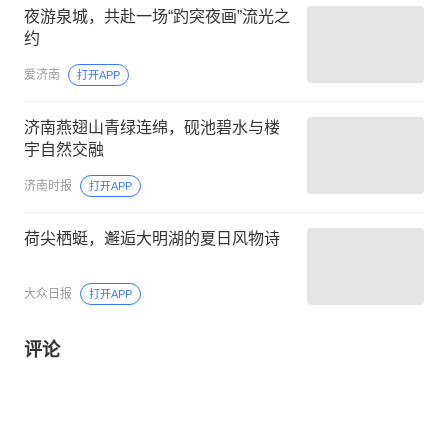
夜游泉城，共赴一场“趵突夜画”流光之
约
爱济南
打开APP
济南燕翅山青绿连绵，砚池碧水与楼
宇自然交融
济南时报
打开APP
荷尖栖蜓，邂逅大明湖的夏日风物诗
大众日报
打开APP
评论