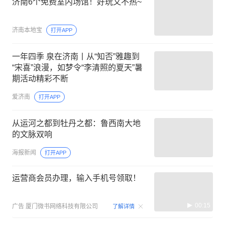
济南6个免费室内场馆！好玩又不热~
济南本地宝
打开APP
一年四季 泉在济南丨从“知否”雅趣到
“宋喜”浪漫，如梦令“李清照的夏天”暑
期活动精彩不断
爱济南
打开APP
从运河之都到牡丹之都：鲁西南大地
的文脉双响
海报新闻
打开APP
运营商会员办理，输入手机号领取！
00:15
广告
厦门微书网络科技有限公司
了解详情