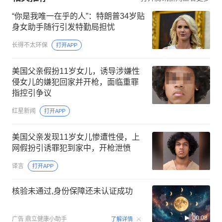
“你是我唯一在乎的人”：特朗普34岁贴
身女助手随行引发特勤局担忧
长得不太环保
打开APP
美国父亲假扮11岁女儿，诱导涉嫌性
侵女儿的嫌犯回家并开枪，面临重罪
指控引争议
红星新闻
打开APP
美国父亲发现11岁女儿惨遭性侵，上
网假扮引诱罪犯到家中，开枪泄愤
译言
打开APP
核验未通过,身份保障还未认证成功
00:08
广告
鼎立健康小助手
了解详情