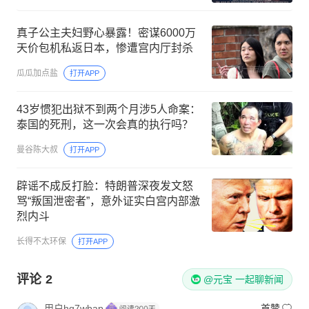
真子公主夫妇野心暴露！密谋6000万
天价包机私返日本，惨遭宫内厅封杀
瓜瓜加点盐
打开APP
43岁惯犯出狱不到两个月涉5人命案：
泰国的死刑，这一次会真的执行吗？
曼谷陈大叔
打开APP
辟谣不成反打脸：特朗普深夜发文怒
骂“叛国泄密者”，意外证实白宫内部激
烈内斗
长得不太环保
打开APP
评论
2
@元宝 一起聊新闻
用户hq7wbap
首赞