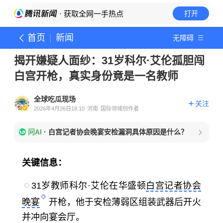
· 获取全网一手热点
打开
首页
新闻
无障碍
揭开嫌疑人面纱：31岁科尔·艾伦孤胆闯
白宫开枪，真实身份竟是一名教师
全球吃瓜现场
关注
2026年4月26日18:10
河南
国际领域创作者
问AI
·
白宫记者协会晚宴安检漏洞具体原因是什么？
关键信息：
31岁教师科尔·艾伦在华盛顿
白宫记者协会
晚宴
开枪，他于安检薄弱区组装武器后开火
并冲向宴会厅。