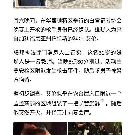
周六晚间，在华盛顿特区举行的白宫记者协会
晚宴上开枪的枪手身份已经确认。嫌疑人为来
自加利福尼亚州托伦斯的科尔·艾伦。
联邦执法部门消息人士证实，这名31岁的嫌
疑人是一名教师。当晚8点30分刚过，活动主
要安检区附近发生枪击事件，随后该男子被警
方拘留。
据初步调查，艾伦似乎在露台层入口附近一个
监控薄弱的区域组装了一把
长管武器
。随后
他突然开火，并径直冲向宴会厅。