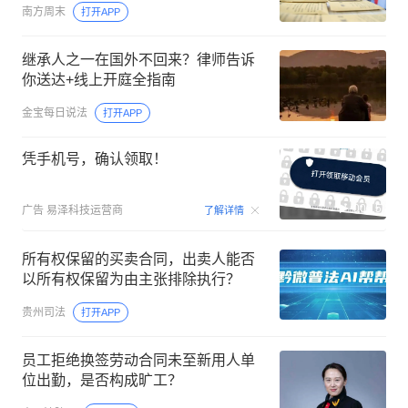
南方周末
打开APP
继承人之一在国外不回来？律师告诉
你送达+线上开庭全指南
金宝每日说法
打开APP
凭手机号，确认领取！
00:15
广告
易泽科技运营商
了解详情
所有权保留的买卖合同，出卖人能否
以所有权保留为由主张排除执行？
贵州司法
打开APP
员工拒绝换签劳动合同未至新用人单
位出勤，是否构成旷工？