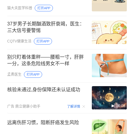
猫大夫医学科普
打开APP
37岁男子长期酗酒致肝衰竭，医生：
三大信号要警惕
CQTV健康生活
打开APP
别只盯着体重秤——腰粗一寸，肝胖
一分，这条危险线男女不一样
孟勇医生
打开APP
核验未通过,身份保障还未认证成功
00:08
广告
鼎立健康小助手
了解详情
远离伤肝习惯，阻断肝癌发生风险