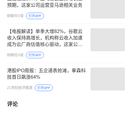
预期，这家公司运营亚马逊相关业务
财联社V说
打开APP
【电报解读】单季大增82%，谷歌云
收入保持高增长，机构称云收入加速
成为云厂商估值核心驱动，这家公司
产品已进入谷歌、亚马逊、微软等厂
财联社V说
打开APP
商的供应链
港股IPO周报：五企递表抢滩，拿森科
技首日飙涨64%
21世纪经济报道
打开APP
评论