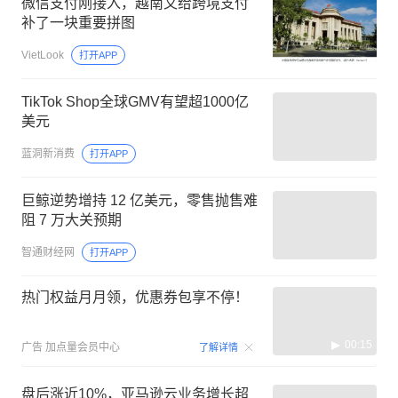
微信支付刚接入，越南又给跨境支付
补了一块重要拼图
VietLook
打开APP
TikTok Shop全球GMV有望超1000亿
美元
蓝洞新消费
打开APP
巨鲸逆势增持 12 亿美元，零售抛售难
阻 7 万大关预期
智通财经网
打开APP
热门权益月月领，优惠券包享不停！
00:15
广告
加点量会员中心
了解详情
盘后涨近10%，亚马逊云业务增长超