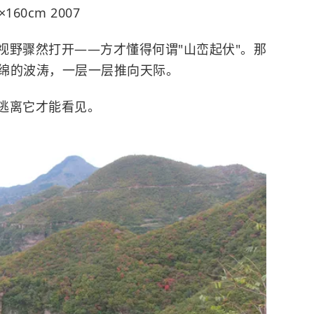
×160cm 2007
视野骤然打开——方才懂得何谓"山峦起伏"。那
绵的波涛，一层一层推向天际。
逃离它才能看见。