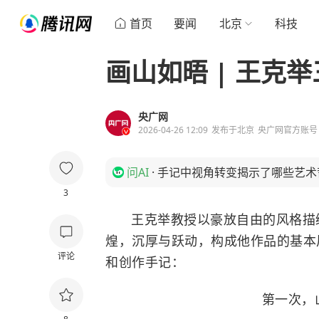
首页
要闻
北京
科技
画山如晤 | 王克
央广网
2026-04-26 12:09
发布于
北京
央广网官方账号
问AI
·
手记中视角转变揭示了哪些艺术
3
王克举教授以豪放自由的风格描
煌，沉厚与跃动，构成他作品的基本
评论
和创作手记：
第一次，