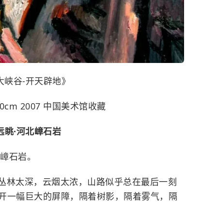
大峡谷-开天辟地》
0cm 2007 中国美术馆收藏
远眺·河北嶂石岩
的嶂石岩。
丛林太深，云烟太浓，山路似乎总在最后一刻
开一幅巨大的屏障，隔着树影，隔着雾气，隔