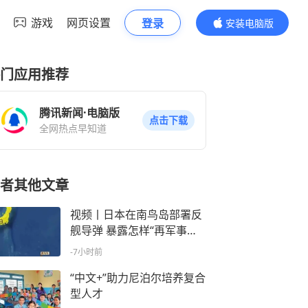
游戏
网页设置
登录
安装电脑版
内容更精彩
门应用推荐
腾讯新闻·电脑版
点击下载
全网热点早知道
者其他文章
视频丨日本在南鸟岛部署反
舰导弹 暴露怎样“再军事化”
野心？
-7小时前
“中文+”助力尼泊尔培养复合
型人才