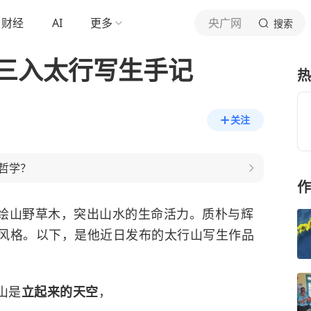
财经
AI
更多
央广网
搜索
举三入太行写生手记
热
关注
哲学？
作
绘山野草木，突出山水的生命活力。质朴与辉
风格。以下，是他近日发布的太行山写生作品
山是
立起来的天空
，