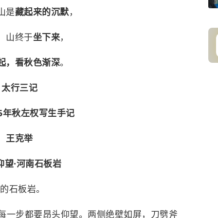
山是
藏起来的沉默
，
，山终于
坐下来
，
起，看秋色渐深
。
太行三记
25年秋左权写生手记
王克举
仰望·河南石板岩
南的石板岩。
每一步都要昂头仰望。两侧绝壁如屏，刀劈斧