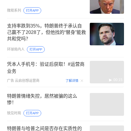
微观系列
打开APP
支持率跌到35%，特朗普终于承认自
己赢不了2028了，但他找的“替身”能救
共和党吗？
环球局内人
打开APP
凭本人手机号：验证后获取！#运营商
业务
00:15
广告
云启创想运营商
了解详情
特朗普情绪失控，居然被骗的这么
惨！
锐见时局
打开APP
特朗普与哈普之间是否存在实质性的