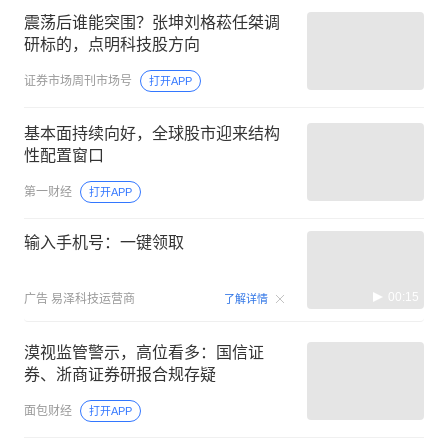
震荡后谁能突围？张坤刘格菘任桀调
研标的，点明科技股方向
证券市场周刊市场号
打开APP
基本面持续向好，全球股市迎来结构
性配置窗口
第一财经
打开APP
输入手机号：一键领取
00:15
广告
易泽科技运营商
了解详情
漠视监管警示，高位看多：国信证
券、浙商证券研报合规存疑
面包财经
打开APP