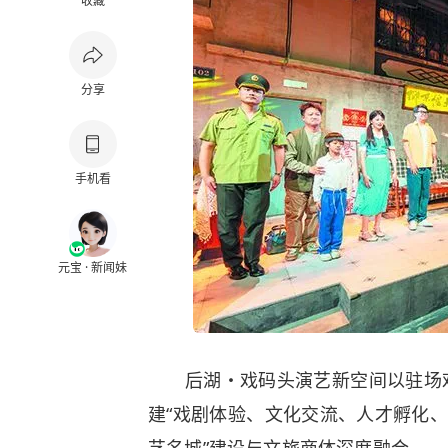
收藏
分享
手机看
元宝 · 新闻妹
后湖・戏码头演艺新空间以驻场戏
建“戏剧体验、文化交流、人才孵化、