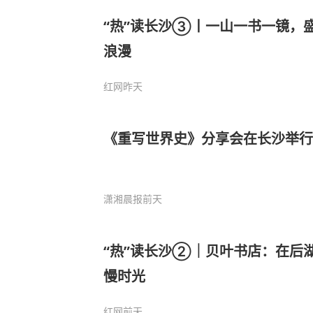
“热”读长沙③丨一山一书一镜，
浪漫
红网
昨天
《重写世界史》分享会在长沙举行
潇湘晨报
前天
“热”读长沙②｜贝叶书店：在后
慢时光
红网
前天