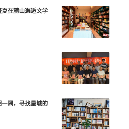
盛夏在麓山邂逅文学
湖一隅，寻找星城的