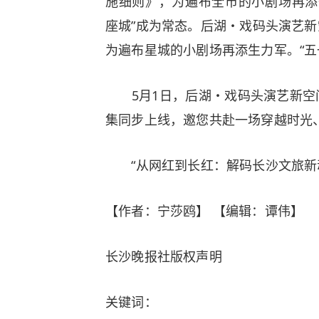
施细则》，为遍布全市的小剧场再添一把
座城”成为常态。后湖・戏码头演艺
为遍布星城的小剧场再添生力军。“五
5月1日，后湖・戏码头演艺新空
集同步上线，邀您共赴一场穿越时光
“从网红到长红：解码长沙文旅新
【作者：宁莎鸥】 【编辑：谭伟】
长沙晚报社版权声明
关键词：