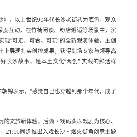
》，以上世纪90年代长沙老街巷为底色，观众
、深度互动，在竹椅闲谈、粉店邂逅等场景中，沉
实现“可走、可看、可玩”的全新观演体验。主创
计上展现扎实创排成果，获得到场专家与领导高
好长沙故事，是本土文化“两创” 实践的鲜活样
朝锦表示，“感觉自己也穿越到那个年代，成了
的文旅新体验，后湖・戏码头以戏剧为核心、
00—21:00同步推出入戏长沙・烟火街角创意主题