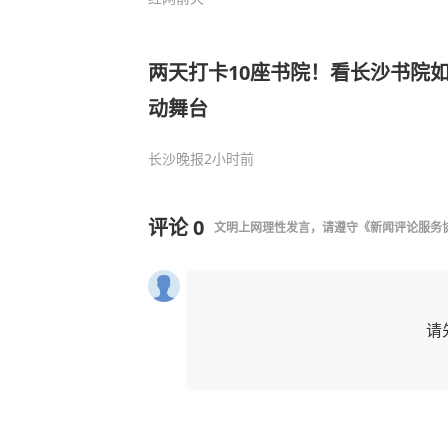
两天打卡10座书院！看长沙书院
动舞台
长沙晚报
2小时前
评论
0
文明上网理性发言，请遵守
《新闻评论服务
请