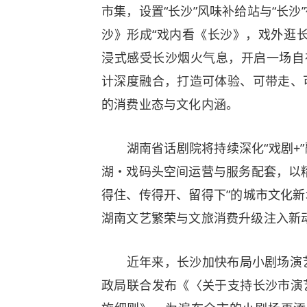
市集，设置“长沙”风味补给站与“长
沙》形成“戏内看《长沙》，戏外逛
浸式感受长沙烟火气息，开启一场自
计深度融合，打造可体验、可带走、
的消费业态与文化内涵。
湖南省话剧院将持续深化“戏剧+”
湖・戏码头空间运营与服务配套，以
得住、传得开、留得下”的城市文化
湖南文艺繁荣与文旅消费升级注入新
近年来，长沙加快布局小剧场演艺
政局联合发布《〈关于支持长沙市演