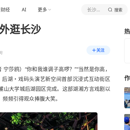
财经
AI
更多
长沙晚报
搜索
戏外逛长沙
热
关注
号
宁莎鸥）“你和我谁调子高啰？”“当然是你高，
作
晚，后湖・戏码头演艺新空间首部沉浸式互动街区
麓山大学城后湖园区完成。这部湖湘方言戏剧以
，频频引得观众捧腹大笑。