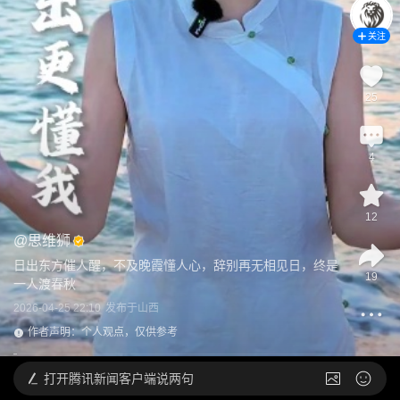
关注
25
4
12
@
思维狮
日出东方催人醒，不及晚霞懂人心，辞别再无相见日，终是
19
一人渡春秋
2026-04-25 22:10
发布于
山西
作者声明：个人观点，仅供参考
打开
腾讯新闻客户端说两句