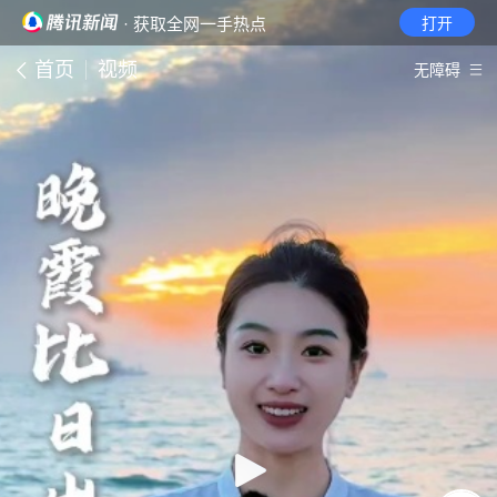
· 获取全网一手热点
打开
首页
视频
无障碍