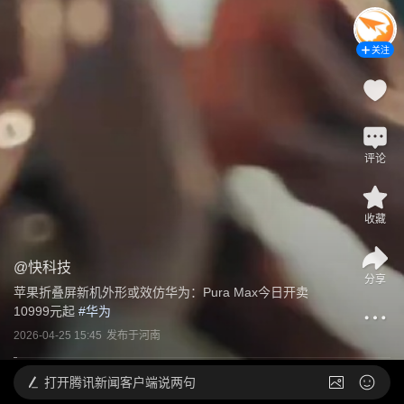
关注
评论
收藏
@
快科技
分享
苹果折叠屏新机外形或效仿华为：Pura Max今日开卖 
10999元起
 #
华为
2026-04-25 15:45
发布于
河南
打开
腾讯新闻客户端说两句