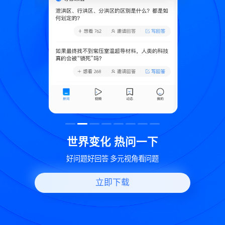
致
世界变化 热问一下
好问题好回答 多元视角看问题
立即下载