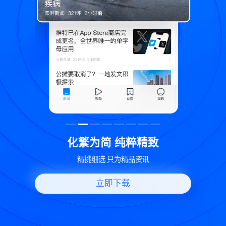
致
世界变化 热问一下
好问题好回答 多元视角看问题
立即下载