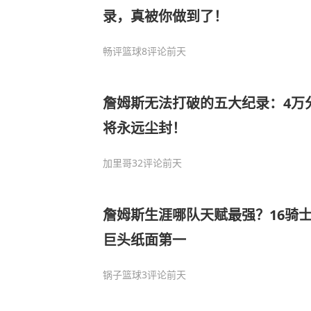
录，真被你做到了！
畅评篮球
8评论
前天
詹姆斯无法打破的五大纪录：4万
将永远尘封！
加里哥
32评论
前天
詹姆斯生涯哪队天赋最强？16骑士
巨头纸面第一
锅子篮球
3评论
前天