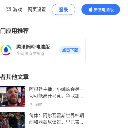
游戏
网页设置
登录
安装电脑版
内容更精彩
门应用推荐
腾讯新闻·电脑版
点击下载
全网热点早知道
者其他文章
阿根廷主播：小蜘蛛会尽一
切可能离开马竞，争取加盟
巴萨
-7小时前
每体：阿尔瓦雷斯世界杯期
间和西蒙尼谈过，早已表明