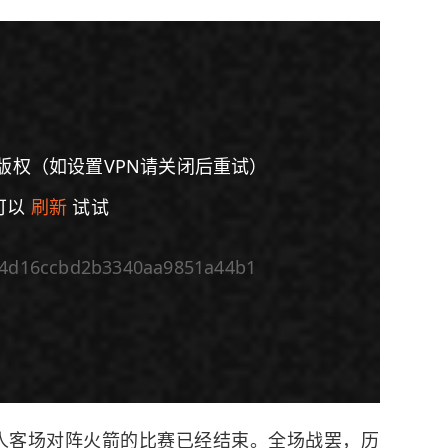
版权（如设置VPN请关闭后重试）
可以
刷新
试试
94d16ccbd2b3340aa9851a44b1
倍速
人
客场对阵
火箭
的比赛已经结束。全场战罢，历