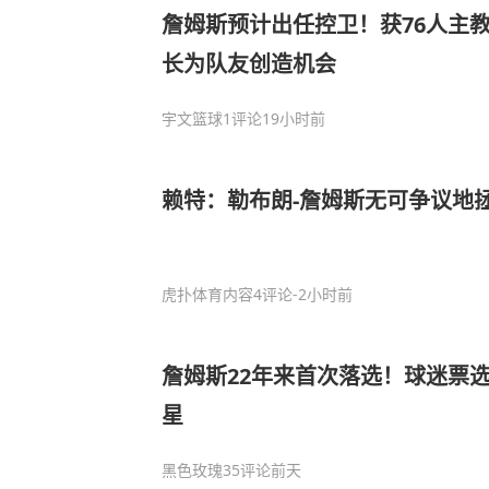
詹姆斯预计出任控卫！获76人主
长为队友创造机会
宇文篮球
1评论
19小时前
赖特：勒布朗-詹姆斯无可争议地
虎扑体育内容
4评论
-2小时前
詹姆斯22年来首次落选！球迷票选
星
黑色玫瑰
35评论
前天