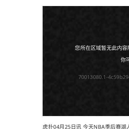
您所在区域暂无此内容
你
70013080.1-4c59b2
00:00
/
00:00
虎扑04月25日讯 今天NBA季后赛
湖