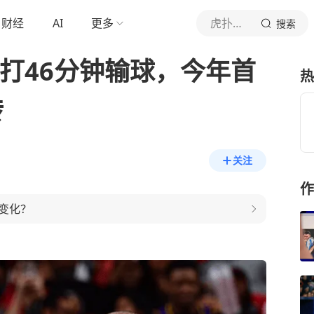
财经
AI
更多
虎扑体育内容
搜索
打46分钟输球，今年首
热
转
关注
作
变化？