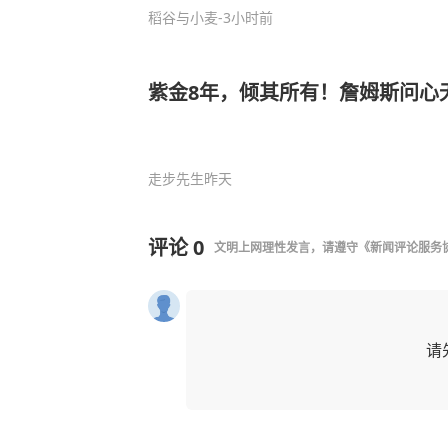
稻谷与小麦
-3小时前
紫金8年，倾其所有！詹姆斯问心
走步先生
昨天
评论
0
文明上网理性发言，请遵守
《新闻评论服务
请