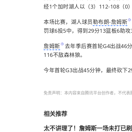
经1个加时湖人以（3）112-108（
本场比赛，湖人球员
勒布朗-詹姆斯
罚球6投5中，得到29分13篮板6助攻
詹姆斯
去年季后赛首轮G4出战46分
116不敌
森林狼
。
今年首轮G3出战45分钟，最终砍下2
免责声明：本内容来自腾讯平台创作者，不代表
相关推荐
太不讲理了！詹姆斯一场未打已刷