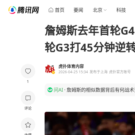
首页
要闻
北京
科技
詹姆斯去年首轮G4
轮G3打45分钟逆
虎扑体育内容
2026-04-25 15:34
发布于
上海
虎扑官方账号
1
问AI
·
詹姆斯的相似数据背后有何战术
评论