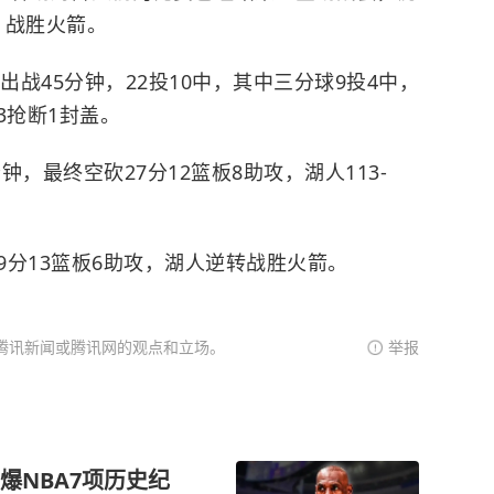
0）战胜火箭。
出战45分钟，22投10中，其中三分球9投4中，
3抢断1封盖。
钟，最终空砍27分12篮板8助攻，湖人113-
9分13篮板6助攻，湖人逆转战胜火箭。
腾讯新闻或腾讯网的观点和立场。
举报
爆NBA7项历史纪