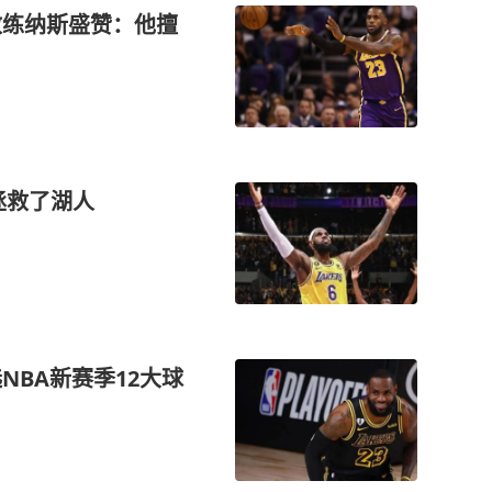
教练纳斯盛赞：他擅
拯救了湖人
NBA新赛季12大球