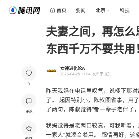
首页
要闻
北京
科技
夫妻之间，再怎么
东西千万不要共用
女神进化论A
2026-04-25 11:04
发布于
山东
0
昨天我妈在电话里叹气，说楼下那对
了。 起因特别小，陈叔图省事，用
了两句，陈叔觉得“都一辈子老伴了
评论
我妈觉得是老两口较真，可我听着，
一家人”就凑合着用。 感情再好，这