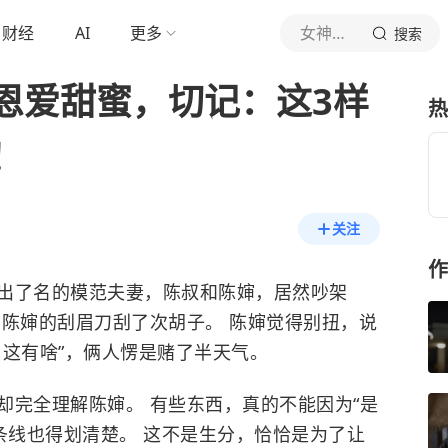
财经
AI
更多
女神进化论A
搜索
恩爱甜蜜，切记：这3样
热
！
关注
作
出了名的模范夫妻，陈叔和陈婶，居然吵架
了陈婶的刮眉刀刮了次胡子。 陈婶觉得别扭，说
，这有啥”，俩人愣是赌了半天气。
却完全理解陈婶。 有些东西，真的不能因为“是
条线也得划清楚。 这不是生分，恰恰是为了让