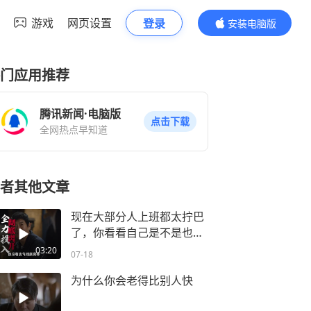
游戏
网页设置
登录
安装电脑版
内容更精彩
门应用推荐
腾讯新闻·电脑版
点击下载
全网热点早知道
者其他文章
现在大部分人上班都太拧巴
了，你看看自己是不是也这
样
03:20
07-18
为什么你会老得比别人快