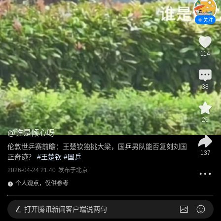
关注
114
38
20
@
谁是倾心呀
伦敦世乒赛前瞻：王楚钦独挑大梁，国乒男队能否复刻刘国
137
正奇迹？
 #
王楚钦
 #
国乒
2026-04-24 21:40
发布于
北京
个人观点，仅供参考
打开
腾讯新闻客户端说两句