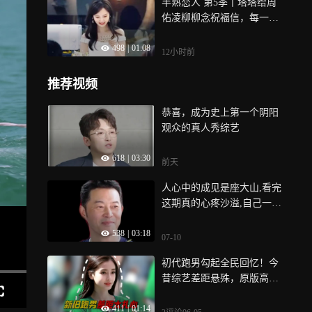
半熟恋人 第5季丨塔塔给周
佑凌柳柳念祝福信，每一段
都好真诚
498
|
01:08
12小时前
推荐视频
恭喜，成为史上第一个阴阳
观众的真人秀综艺
618
|
03:30
前天
人心中的成见是座大山,看完
这期真的心疼沙溢,自己一个
人一队
538
|
03:18
07-10
初代跑男勾起全民回忆！今
昔综艺差距悬殊，原版高光
再也没办法原样复刻！
411
|
01:14