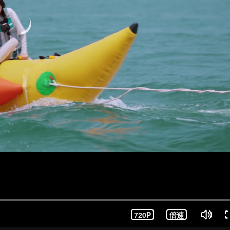
720P
倍速