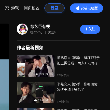
游戏
网页设置
登录
安装电脑版
内容更精彩
综艺巨有梗
关注
粉丝
5.7万
|
关注
0
作者最新视频
半熟恋人 第5季丨BKTT终于
加上微信啦，两人开心坏了
740
|
00:40
12小时前
半熟恋人 第5季丨柳柳周佑
凌终于加上微信了
1746
|
00:31
12小时前