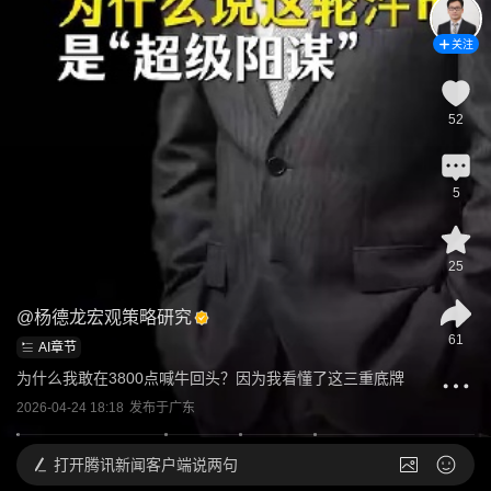
关注
52
5
25
@
杨德龙宏观策略研究
61
AI章节
为什么我敢在3800点喊牛回头？因为我看懂了这三重底牌
2026-04-24 18:18
发布于
广东
打开
腾讯新闻客户端说两句