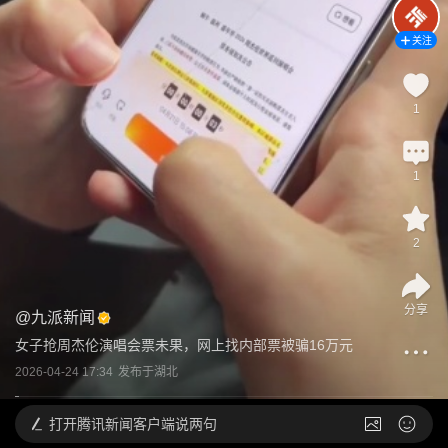
关注
1
1
2
分享
@
九派新闻
女子抢周杰伦演唱会票未果，网上找内部票被骗16万元
2026-04-24 17:34
发布于
湖北
打开
腾讯新闻客户端说两句