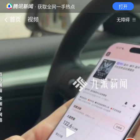
· 获取全网一手热点
打开
首页
视频
无障碍