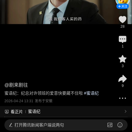
关注
28
1
3
@
剧来剧往
9
蜜语纪：纪总对许领班的爱意快要藏不住啦
 #
蜜语纪
2026-04-24 13:31
发布于
安徽
蜜语纪
看正片
打开
腾讯新闻客户端说两句