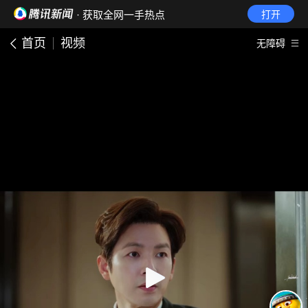
· 获取全网一手热点
打开
首页
视频
无障碍