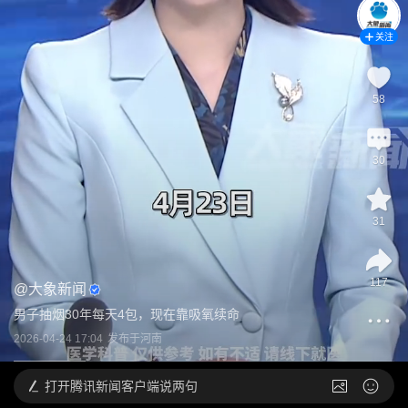
关注
58
30
31
117
@
大象新闻
男子抽烟30年每天4包，现在靠吸氧续命
2026-04-24 17:04
发布于
河南
打开
腾讯新闻客户端说两句