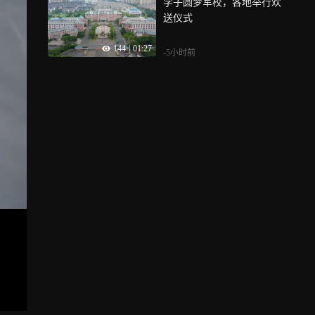
学子圆梦军校，各地举行欢
送仪式
144
|
01:27
-5小时前