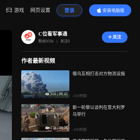
游戏
网页设置
登录
安装电脑版
内容更精彩
C位看军事通
关注
粉丝
9356
|
关注
0
作者最新视频
俄乌互相打击对方物流设施
510
|
00:43
-5小时前
新一轮黎以谈判在意大利罗
马举行
150
|
00:55
-5小时前