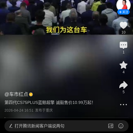
关注
10
1
4
5
@
车市红点
第四代CS75PLUS蓝鲸超擎 诚毅售价10.99万起！
2026-04-24 16:51
发布于
重庆
打开
腾讯新闻客户端说两句