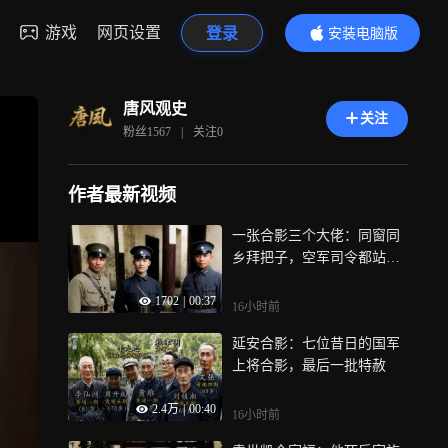
游戏
网页设置
登录
安装电脑版
内容更精彩
唐风观史
关注
粉丝
1567
|
关注
0
作者最新视频
一张合影三个大佬：同窗同
乡拜把子，空军司令都站后
排
1702
|
00:37
16小时前
延安合影：七位昔日的国军
上将合影，最后一批特赦
2.4万
|
00:40
16小时前