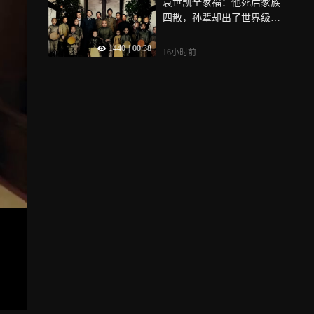
袁世凯全家福：他死后家族
四散，孙辈却出了世界级科
学家
1440
|
00:38
16小时前