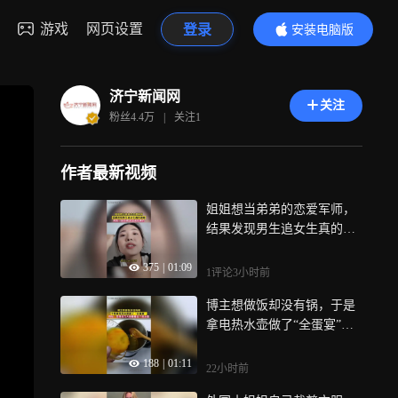
游戏
网页设置
登录
安装电脑版
内容更精彩
济宁新闻网
关注
粉丝
4.4万
|
关注
1
作者最新视频
姐姐想当弟弟的恋爱军师，
结果发现男生追女生真的很
难，网友：放弃吧 不会有结
375
|
01:09
果的
1评论
3小时前
博主想做饭却没有锅，于是
拿电热水壶做了“全蛋宴”，
网友：觉得压力大就看看这
188
|
01:11
个热水壶
22小时前