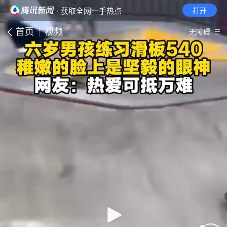
· 获取全网一手热点
打开
首页
视频
无障碍