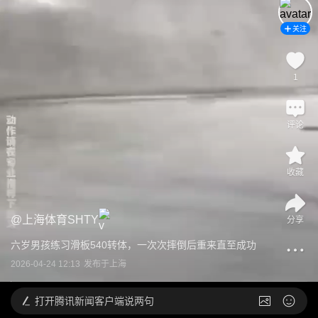
关注
1
评论
收藏
@
上海体育SHTY
分享
六岁男孩练习滑板540转体，一次次摔倒后重来直至成功
2026-04-24 12:13
发布于
上海
打开
腾讯新闻客户端说两句