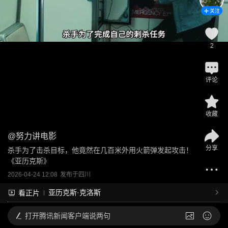
关注
2
评论
收藏
@
努力讲电影
分享
杀手为了击杀目标，他竟然在几百米外用火箭弹发起攻击！
《亚历克斯》
2026-04-24 12:08
发布于
四川
亚历克斯·克洛斯
看正片
打开
腾讯新闻客户端说两句