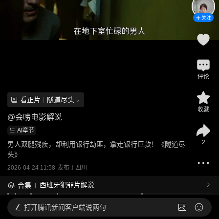
关注
评论
看正片
隧道尽头
收藏
@
会唠电影解说
AI章节
2
男人双腿残疾，却利用银行劫匪，拿走银行巨款！《隧道尽
头》
2026-04-24 11:58
发布于
四川
西班牙犯罪片解说
合集
打开
腾讯新闻客户端说两句