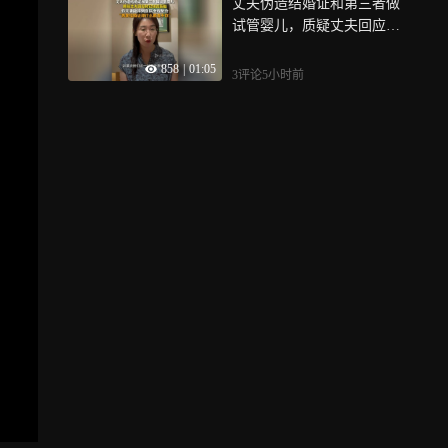
丈夫伪造结婚证和第三者做
店给出的方案和报价，上门
试管婴儿，质疑丈夫回应称
沟通后业务员更是给出了超
已销毁胚胎，假夫妻能得到
万元的优惠，让万女士兴奋
858
|
01:05
医院全程配合，“我拿结婚证
不已
3评论
5小时前
却什么都查不到”