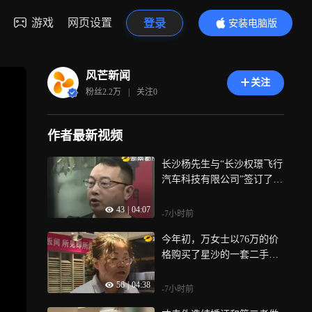
游戏
网页设置
登录
安装电脑版
内容更精彩
风芒新闻
关注
粉丝
2.2万
|
关注
0
作者最新视频
长沙杨先生与“长沙权璟飞行
汽车科技有限公司”签订了租
赁协议，交纳了500元押金后
43
|
04:07
开始跑网约车，按照约定，
-7小时前
每月完成9000元流水，可得5
今年初，万女士以76万的价
500元工资，然而，杨先生仅
格购买了星沙的一套二手
跑了19天，公司便突然收回
房，同时考察了多家旧房改
车辆，不仅未支付工资，反
56
|
04:38
造的装修公司，很快，万女
而要求他再补交1600多元
-7小时前
士选中了一家家装公司高岭