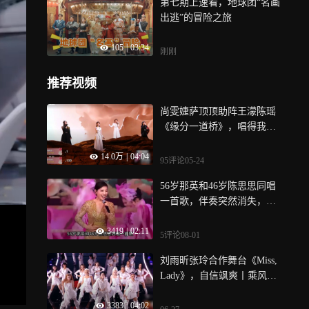
第七期上速看，地球团“名画
出逃”的冒险之旅
105
|
03:34
刚刚
推荐视频
尚雯婕萨顶顶助阵王濛陈瑶
《缘分一道桥》，唱得我头
皮发麻丨乘风纯享
14.0万
|
04:04
95评论
05-24
56岁那英和46岁陈思思同唱
一首歌，伴奏突然消失，差
距一目了然
3419
|
02:11
5评论
08-01
刘雨昕张玲合作舞台《Miss,
Lady》，自信飒爽丨乘风纯
享
3383
|
04:02