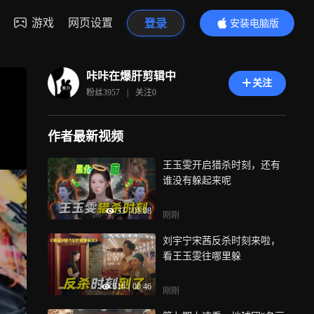
游戏
网页设置
登录
安装电脑版
内容更精彩
咔咔在爆肝剪辑中
关注
粉丝
3957
|
关注
0
作者最新视频
王玉雯开启猎杀时刻，还有
谁没有躲起来呢
33
|
01:08
刚刚
刘宇宁宋茜反杀时刻来啦，
看王玉雯往哪里躲
616
|
00:46
刚刚