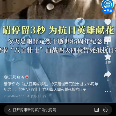
关注
18
2
收藏
@
洪观新闻
4
请停留3秒 为抗日英雄献花，今天是谢晋元烈士逝世85周年
纪念日，曾率“八百壮士”血战四天四夜誓死抵抗日军
2026-04-24 11:54
发布于
江西
打开
腾讯新闻客户端说两句