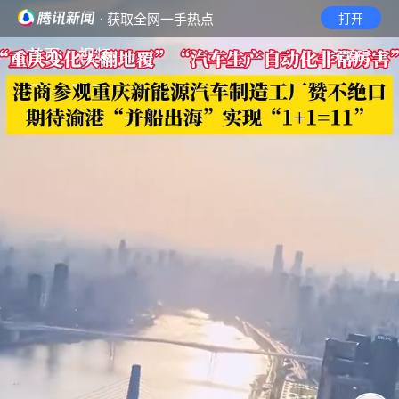
· 获取全网一手热点
打开
首页
视频
无障碍