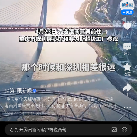
关注
3
评论
收藏
@
第1眼新闻
1
“重庆变化天翻地覆”、“汽车生产自动化非常厉害”……来渝
港商对重庆赞不绝口，期待渝港“并船出海”，实现“1+...
展开
2026-04-24 11:45
发布于
重庆
打开
腾讯新闻客户端说两句