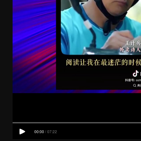
00:00
/
07:22