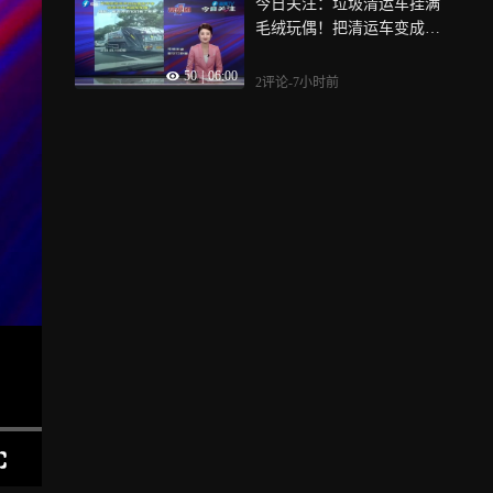
今日关注：垃圾清运车挂满
毛绒玩偶！把清运车变成城
市可爱风景线
50
|
06:00
2评论
-7小时前