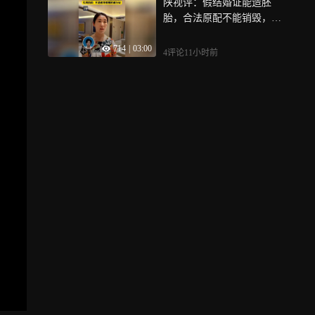
陕视评：假结婚证能造胚
最动人的爱情
胎，合法原配不能销毁，生
育自由，不是破坏婚姻的通
714
|
03:00
行证
4评论
11小时前