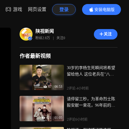
游戏
网页设置
登录
安装电脑版
内容更精彩
陕视新闻
关注
粉丝
2.8万
|
关注
0
作者最新视频
30岁的李杨生死瞬间将希望
留给他人 这位老兵在“八一”
完成最后一次冲锋
67
|
06:53
2评论
-4小时前
请停留三秒，为革命烈士陈
毅安献一束花，96年前的今
天，陈毅安壮烈牺牲，年仅2
621
|
01:05
5岁，他写给妻子的最后一封
2评论
6小时前
无字信，是战火纷飞年代，