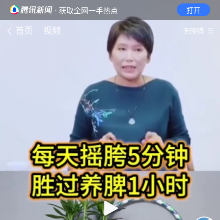
· 获取全网一手热点
打开
首页
视频
无障碍