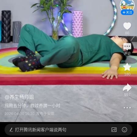
关注
86
评论
180
997
@
养生杨师姐
摇胯五分钟，胜过养脾一小时
2026-04-30 16:30
发布于
安徽
打开
腾讯新闻客户端说两句