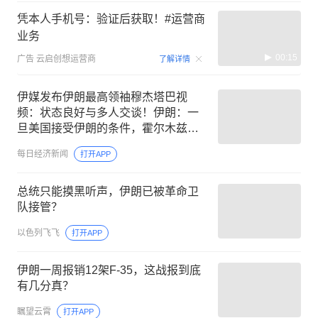
凭本人手机号：验证后获取！#运营商
业务
00:15
广告
云启创想运营商
了解详情
伊媒发布伊朗最高领袖穆杰塔巴视
频：状态良好与多人交谈！伊朗：一
旦美国接受伊朗的条件，霍尔木兹必
将重新开放
每日经济新闻
打开APP
总统只能摸黑听声，伊朗已被革命卫
队接管？
以色列飞飞
打开APP
伊朗一周报销12架F-35，这战报到底
有几分真？
瞩望云霄
打开APP