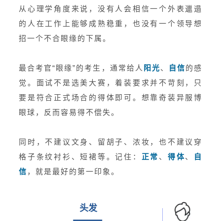
从心理学角度来说，没有人会相信一个外表邋遢
的人在工作上能够成熟稳重，也没有一个领导想
招一个不合眼缘的下属。
最合考官“眼缘”的考生，通常给人
阳光
、
自信
的感
觉。面试不是选美大赛，着装要求并不苛刻，只
要是符合正式场合的得体即可。想靠奇装异服博
眼球，反而容易得不偿失。
同时，不建议文身、留胡子、浓妆，也不建议穿
格子条纹衬衫、短裙等。记住：
正常
、
得体
、
自
信
，就是最好的第一印象。
头发