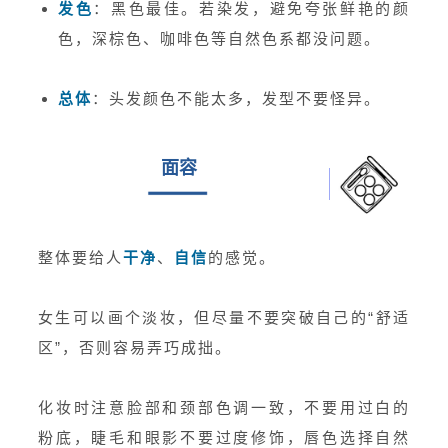
发色
：黑色最佳。若染发，避免夸张鲜艳的颜
色，深棕色、咖啡色等自然色系都没问题。
总体
：头发颜色不能太多，发型不要怪异。
面容
整体要给人
干净
、
自信
的感觉。
女生可以画个淡妆，但尽量不要突破自己的“舒适
区”，否则容易弄巧成拙。
化妆时注意脸部和颈部色调一致，不要用过白的
粉底，睫毛和眼影不要过度修饰，唇色选择自然