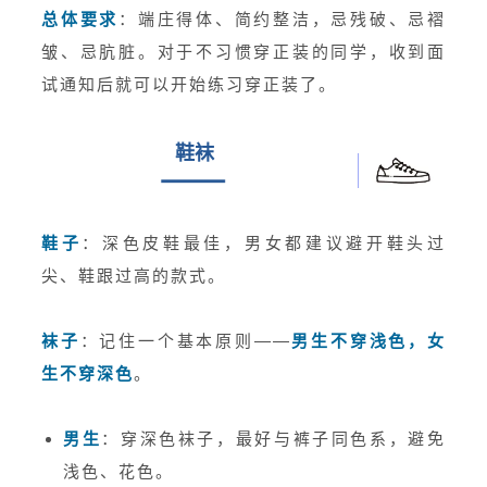
总体要求
：端庄得体、简约整洁，忌残破、忌褶
皱、忌肮脏。对于不习惯穿正装的同学，收到面
试通知后就可以开始练习穿正装了。
鞋袜
鞋子
：深色皮鞋最佳，男女都建议避开鞋头过
尖、鞋跟过高的款式。
袜子
：记住一个基本原则——
男生不穿浅色，女
生不穿深色
。
男生
：穿深色袜子，最好与裤子同色系，避免
浅色、花色。