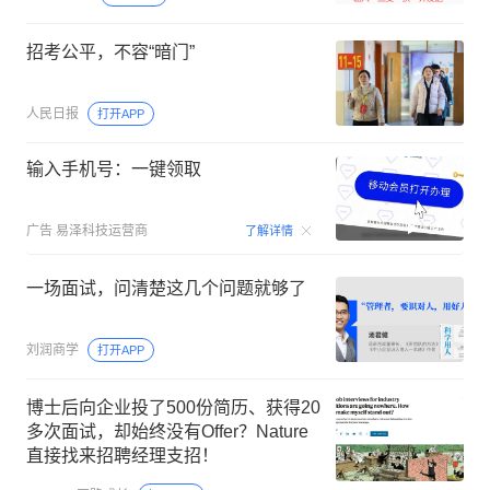
育局叫停季华中学招聘
南方都市报
打开APP
2026河北省“三支一扶”计划笔试成绩公
布！现场资格复审+面试安排
廊坊本地宝
打开APP
招考公平，不容“暗门”
人民日报
打开APP
输入手机号：一键领取
00:15
广告
易泽科技运营商
了解详情
一场面试，问清楚这几个问题就够了