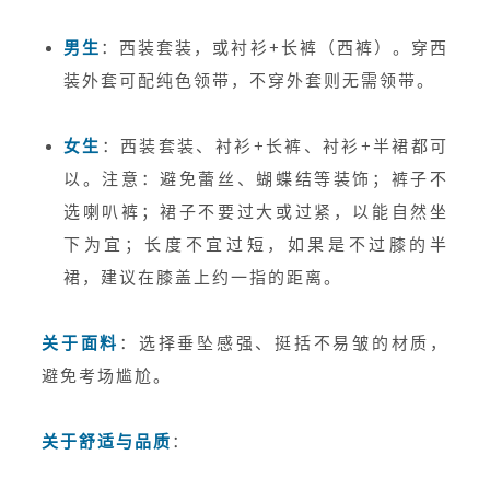
男生
：西装套装，或衬衫+长裤（西裤）。穿西
装外套可配纯色领带，不穿外套则无需领带。
女生
：西装套装、衬衫+长裤、衬衫+半裙都可
以。注意：避免蕾丝、蝴蝶结等装饰；裤子不
选喇叭裤；裙子不要过大或过紧，以能自然坐
下为宜；长度不宜过短，如果是不过膝的半
裙，建议在膝盖上约一指的距离。
关于面料
：选择垂坠感强、挺括不易皱的材质，
避免考场尴尬。
关于舒适与品质
：