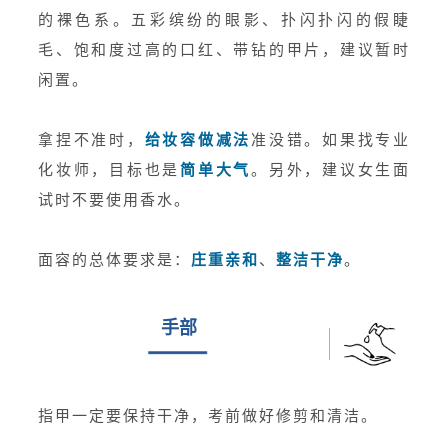
的裸色系。五彩缤纷的眼影、扑闪扑闪的假睫
毛、饱和度过高的口红、带钻的甲片，建议暂时
闲置。
拿捏不准时，
给妆容做减法
准没错。如果找专业
化妆师，目标也是
简单大气
。另外，建议女生面
试时不要使用香水。
面容的总体要求是：
庄重亲和
、
整洁干净
。
手部
指甲一定要保持干净，考前做好修剪和清洁。