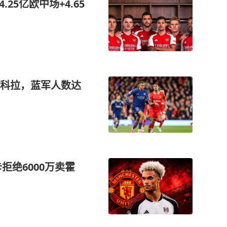
25亿欧中场+4.65
科拉，蓝军人数达
拒绝6000万卖霍