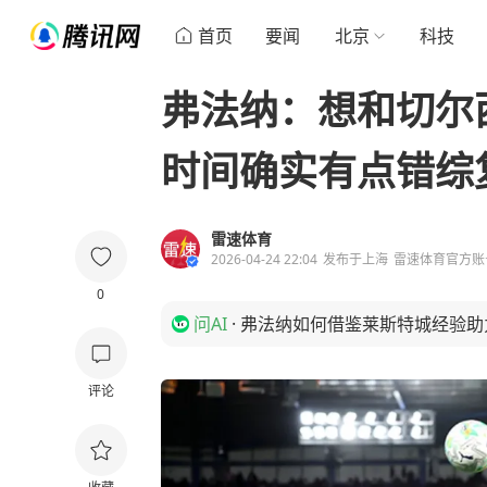
首页
要闻
北京
科技
弗法纳：想和切尔
时间确实有点错综
雷速体育
2026-04-24 22:04
发布于
上海
雷速体育官方账
0
问AI
·
弗法纳如何借鉴莱斯特城经验助
评论