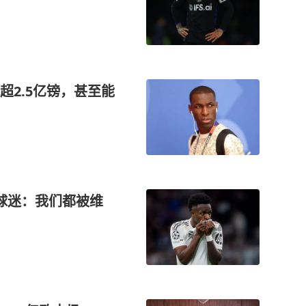
2.5亿镑，甚至能
球迷：我们都被维