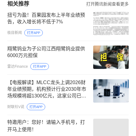
相关推荐
打开腾讯新闻查看更多
扭亏为盈！百果园发布上半年业绩预
告，收入增长将不低于7%
极目新闻
打开APP
翔鹭钨业为子公司江西翔鹭钨业提供
6000万元担保
雷达Finance
打开APP
【电报解读】MLCC龙头上调2026财
年业绩预期，机构预计行业2030年市
场规模将超1300亿元，这家公司已构
建铝电容全产业链
财联社V说
打开APP
特邀用户：您好！请输入手机号，打
开马上使用！