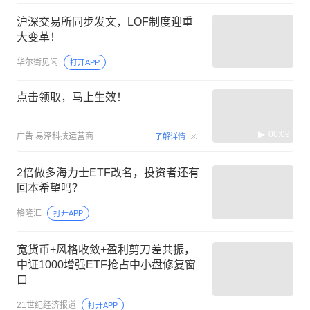
沪深交易所同步发文，LOF制度迎重
大变革！
华尔街见闻
打开APP
点击领取，马上生效！
00:09
广告
易泽科技运营商
了解详情
2倍做多海力士ETF改名，投资者还有
回本希望吗？
格隆汇
打开APP
宽货币+风格收敛+盈利剪刀差共振，
中证1000增强ETF抢占中小盘修复窗
口
21世纪经济报道
打开APP