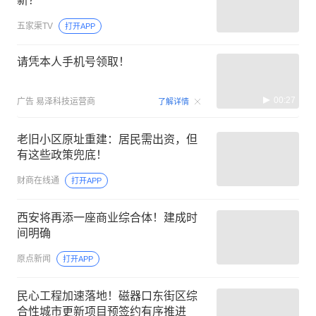
新？
五家渠TV
打开APP
请凭本人手机号领取！
00:27
广告
易泽科技运营商
了解详情
老旧小区原址重建：居民需出资，但
有这些政策兜底！
财商在线通
打开APP
西安将再添一座商业综合体！建成时
间明确
原点新闻
打开APP
民心工程加速落地！磁器口东街区综
合性城市更新项目预签约有序推进