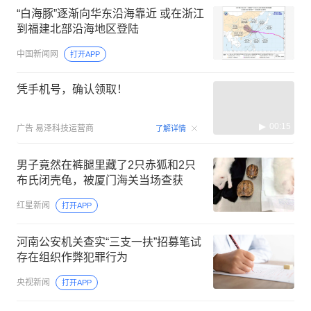
“白海豚”逐渐向华东沿海靠近 或在浙江
到福建北部沿海地区登陆
中国新闻网
打开APP
凭手机号，确认领取！
00:15
广告
易泽科技运营商
了解详情
男子竟然在裤腿里藏了2只赤狐和2只
布氏闭壳龟，被厦门海关当场查获
红星新闻
打开APP
河南公安机关查实“三支一扶”招募笔试
存在组织作弊犯罪行为
央视新闻
打开APP