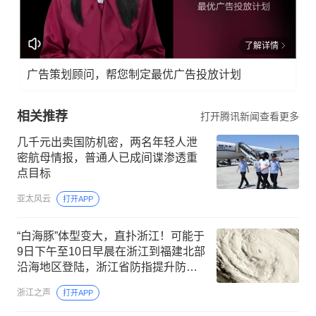
了解详情
广告策划顾问，帮您制定最优广告投放计划
相关推荐
打开腾讯新闻查看更多
几千元出卖国防机密，两名年轻人泄
密航母情报，普通人已成间谍渗透重
点目标
亚太风云
打开APP
“白海豚”体型变大，直扑浙江！可能于
9日下午至10日早晨在浙江到福建北部
沿海地区登陆，浙江省防指提升防台
风应急响应至Ⅲ级
浙江之声
打开APP