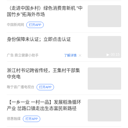
（走进中国乡村）绿色消费育新机 “中
国竹乡”拓海外市场
中国新闻网
打开APP
身份保障未认证；立即点击认证
00:15
广告
鼎立健康小助手
了解详情
浙江村书记跨省传经，王集村干部集
中充电
睢宁县广播电视台
打开APP
【一乡一业 一村一品】发展稻渔循环
产业 岔路口镇走出生态富民新路径
德惠融媒
打开APP