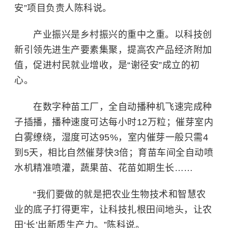
安”项目负责人陈科说。
产业振兴是乡村振兴的重中之重。以科技创
新引领先进生产要素集聚，提高农产品经济附加
值，促进村民就业增收，是“谢径安”成立的初
心。
在数字种苗工厂，全自动播种机飞速完成种
子插播，播种速度可达每小时12万粒；催芽室内
白雾缭绕，湿度可达95%，室内催芽一般只需4
到5天，相比自然催芽快3倍；育苗车间全自动喷
水机精准喷灌，蔬果苗、花苗如期生长……
“我们要做的就是把农业生物技术和智慧农
业的底子打得更牢，让科技扎根田间地头，让农
田‘长’出
新质生产力
。”陈科说。