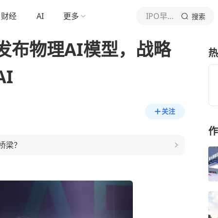
财经
AI
更多
IPO早知道
搜索
发布物理AI模型，战略
热
I
关注
作
桥梁？