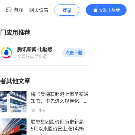
游戏
网页设置
登录
安装电脑版
内容更精彩
门应用推荐
腾讯新闻·电脑版
点击下载
全网热点早知道
者其他文章
梅卡曼德获赴港上市备案通
知书：率先进入规模化、全
球化发展阶段的具身企业
-3小时前
联想集团股价创历史新高，
5月以来股价已上涨142%