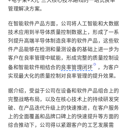
+电子束+X光”三大核心技术路线的一站式良率
管理解决方案。
在智能软件产品方面，公司将
人工智能
和
大数据
技术
应用到半导体质量控制数据上，形成了一系
列提升高端半导体制造良率的软件产品，这些软
件产品能够在检测和量测设备的基础上进一步为
客户在良率管理中赋能，形成完整的质量控制设
备和智能软件相结合的
良率管理闭环
，为客户
实现最大化的质量控制对良率管理的提升效果。
据介绍，受益于公司在设备和软件产品组合上的
完整战略布局，以及在核心技术上的持续研发突
破、在产品迭代升级上的快速推进，在客户服务
上的全面覆盖和品牌口碑上的快速提升等方面的
综合推动下，公司得以紧跟客户的工艺发展需